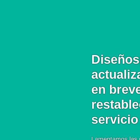
Diseños
actualiz
en brev
restabl
servicio
Lamentamos las 