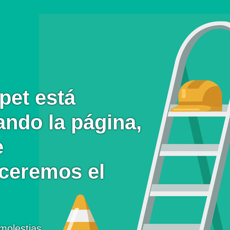
pet está
ando la página,
e
eceremos el
molestias