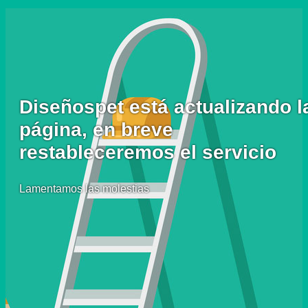
Diseñospet está actualizando l
página, en breve
restableceremos el servicio
Lamentamos las molestias