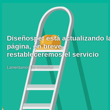
Diseñospet está actualizando l
página, en breve
restableceremos el servicio
Lamentamos las molestias