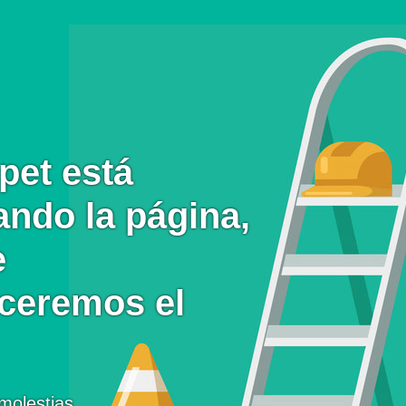
pet está
ando la página,
e
eceremos el
molestias