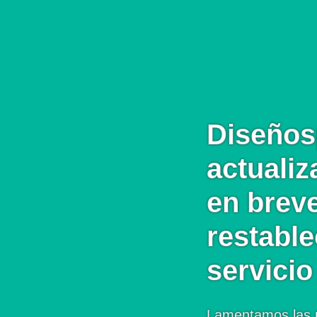
Diseños
actualiz
en brev
restabl
servicio
Lamentamos las 